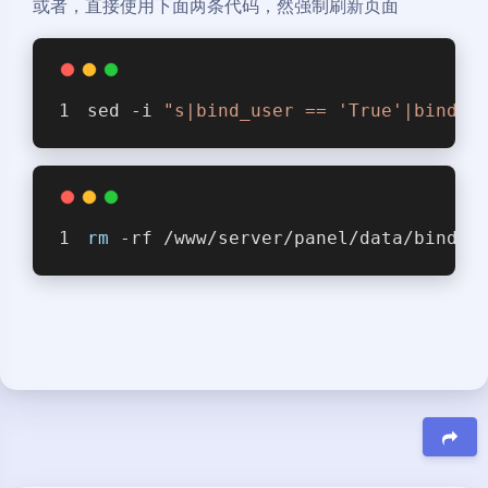
或者，直接使用下面两条代码，然强制刷新页面
sed -i 
"s|bind_user == 'True'|bind_u
rm
 -rf /www/server/panel/data/bind.p
夜间模式