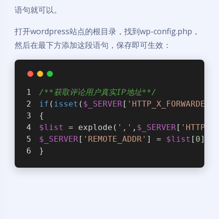
语句就可以。
打开wordpress站点的根目录，找到wp-config.php，
然后在最下方添加这段语句，保存即可生效：
/**获取评论用户真实IP地址**/
if
(
isset
(
$_SERVER
[
'HTTP_X_FORWARDED_
{
$list
 = explode(
','
,
$_SERVER
[
'HTTP_X
$_SERVER
[
'REMOTE_ADDR'
] = 
$list
[
0
];
}