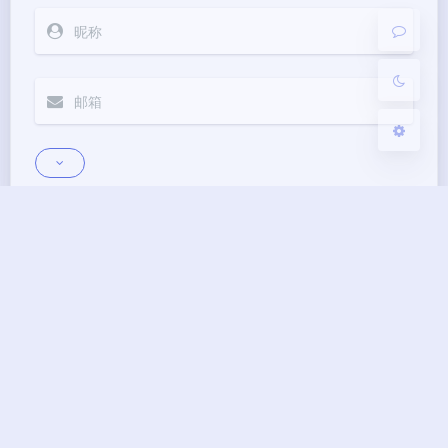
关闭
日落
暗化
灰度
发送
Markdown
邮件提醒
|´・ω・)ノ
ヾ(≧∇≦*)ゝ
(☆ω☆)
（╯‵□′）╯︵┴─┴
￣﹃￣
(/ω＼)
上一篇
下一篇
∠( ᐛ 」∠)＿
(๑•̀ㅁ•́ฅ)
→_→
安装Aria2服务和
甲骨文Oracle的免费
୧(๑•̀⌄•́๑)૭
٩(ˊᗜˋ*)و
(ノ°ο°)ノ
AriaNG面板，添加
VPS食用指南和注意
(´இ皿இ｀)
⌇●﹏●⌇
(ฅ´ω`ฅ)
https和定制设置