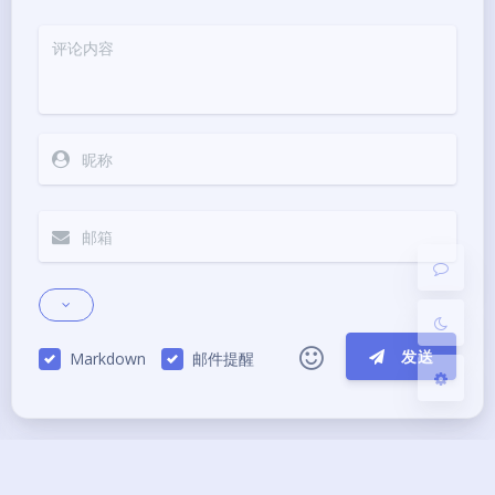
夜间模式
Sans Serif
Serif
浅阴影
深阴影
关闭
日落
暗化
灰度
发送
Markdown
邮件提醒
|´・ω・)ノ
ヾ(≧∇≦*)ゝ
(☆ω☆)
（╯‵□′）╯︵┴─┴
￣﹃￣
(/ω＼)
上一篇
下一篇