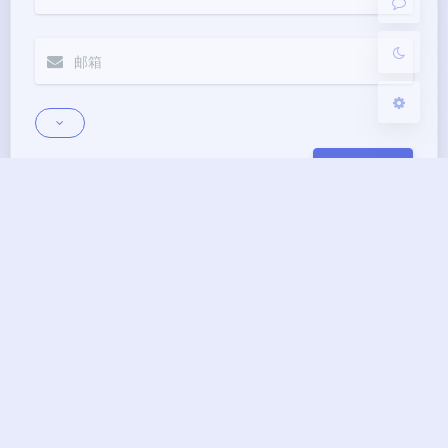
关闭
日落
暗化
灰度
发送
Markdown
邮件提醒
|´・ω・)ノ
ヾ(≧∇≦*)ゝ
(☆ω☆)
（╯‵□′）╯︵┴─┴
￣﹃￣
(/ω＼)
上一篇
下一篇
∠( ᐛ 」∠)＿
(๑•̀ㅁ•́ฅ)
→_→
让linux系统开机运行
debian10等系统一行
୧(๑•̀⌄•́๑)૭
٩(ˊᗜˋ*)و
(ノ°ο°)ノ
某个任务
代码快速修改默认22
(´இ皿இ｀)
⌇●﹏●⌇
(ฅ´ω`ฅ)
端口
(╯°A°)╯︵○○○
φ(￣∇￣o)
ヾ(´･ ･｀｡)ノ"
( ง ᵒ̌皿ᵒ̌)ง⁼³₌₃
(ó﹏ò｡)