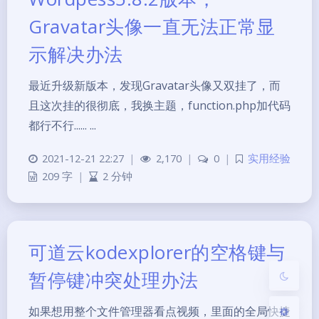
Gravatar头像一直无法正常显
示解决办法
最近升级新版本，发现Gravatar头像又双挂了，而
且这次挂的很彻底，我换主题，function.php加代码
都行不行...... ...
夜间模式
2021-12-21 22:27
|
2,170
|
0
|
实用经验
209 字
|
2 分钟
Sans Serif
Serif
浅阴影
深阴影
可道云kodexplorer的空格键与
关闭
日落
暗化
灰度
暂停键冲突处理办法
如果想用整个文件管理器看点视频，里面的全局快捷