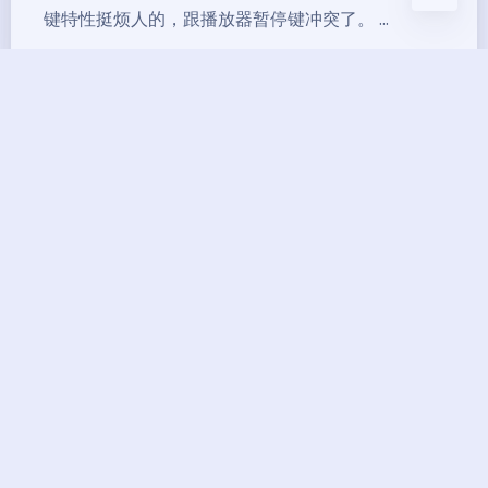
键特性挺烦人的，跟播放器暂停键冲突了。 ...
2021-12-20 20:32
|
2,028
|
0
|
实用经验
80 字
|
1 分钟内
Microsoft登录提示：已启用安
全默认值来保障你的帐户安
全，暂时跳过(14 天后必须输
入)的解决办法
新注册的微软账号，默认情况下都启用了按默认值，
导致登录时候比较烦人，14天后还会强制要求你绑
定验证，这里说下怎么取消。 ...