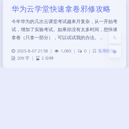
华为云学堂快速拿卷邪修攻略
浅阴影
深阴影
今年华为的几次云课堂考试越来月复杂，从一开始考
关闭
日落
暗化
灰度
试，增加了实验考试。如果你没有太多时间，想快速
拿卷（只拿一部分），可以试试我的办法。 ...
2025-8-07 21:58
|
1,065
|
0
|
实用经验
209 字
|
2 分钟
哪吒探针V0版本，控制面板的
安装和windows安装V0.20.5的
agent方法
因为哪吒V0用了很久了，一是习惯，另外是V0通过